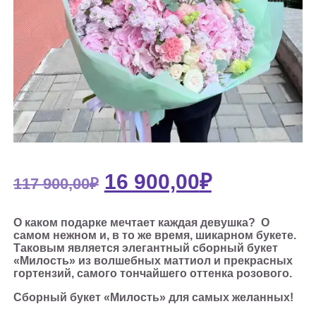
ПЕРВОНАЧАЛЬНАЯ
ТЕКУЩА
16 900,00
₽
117 900,00
₽
ЦЕНА
ЦЕНА:
СОСТАВЛЯЛА
16
О каком подарке мечтает каждая девушка? О
самом нежном и, в то же время, шикарном букете.
117
900,00₽.
Таковым является элегантный сборный букет
«Милость» из волшебных маттиол и прекрасных
900,00₽.
гортензий, самого тончайшего оттенка розового.
Сборный букет «Милость» для самых желанных!