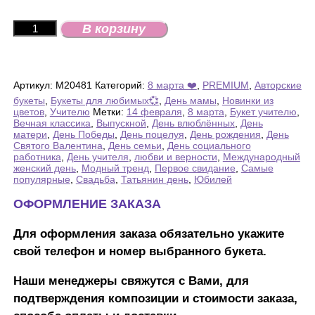
Количество
В корзину
товара
Сборный
букет
"Милость"
Артикул:
М20481
Категорий:
8 марта ❤️
,
PREMIUM
,
Авторские
букеты
,
Букеты для любимых💞
,
День мамы
,
Новинки из
цветов
,
Учителю
Метки:
14 февраля
,
8 марта
,
Букет учителю
,
Вечная классика
,
Выпускной
,
День влюблённых
,
День
матери
,
День Победы
,
День поцелуя
,
День рождения
,
День
Святого Валентина
,
День семьи
,
День социального
работника
,
День учителя
,
любви и верности
,
Международный
женский день
,
Модный тренд
,
Первое свидание
,
Самые
популярные
,
Свадьба
,
Татьянин день
,
Юбилей
ОФОРМЛЕНИЕ ЗАКАЗА
Для оформления заказа обязательно укажите
свой телефон и номер выбранного букета.
Наши менеджеры свяжутся с Вами, для
подтверждения композиции и стоимости заказа,