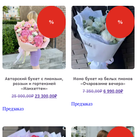
%
%
Авторский букет с пионами,
Моно букет из белых пионов
розами и гортензией
«Очарование вечера»
«Манхеттен»
Первоначальна
Текущ
7 350,00
₽
6 990,00
₽
Первоначальная
Текущая
25 000,00
₽
23 300,00
₽
цена
цена:
цена
цена:
составляла
6
Предзаказ
составляла
23
Предзаказ
7
990,00
25
300,00₽.
350,00₽.
000,00₽.