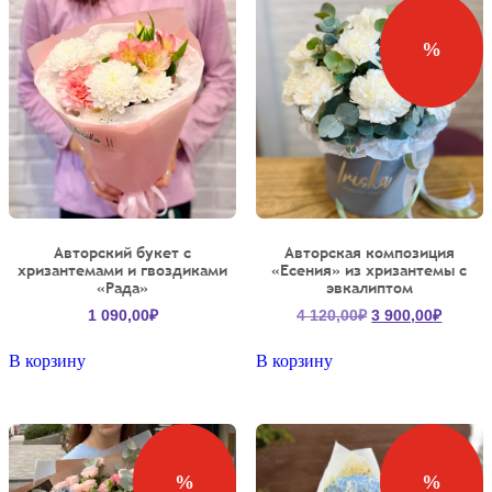
%
Авторский букет с
Авторская композиция
хризантемами и гвоздиками
«Есения» из хризантемы с
«Рада»
эвкалиптом
Первоначальна
Текущ
1 090,00
₽
4 120,00
₽
3 900,00
₽
цена
цена:
составляла
3
В корзину
В корзину
4
900,00
120,00₽.
%
%