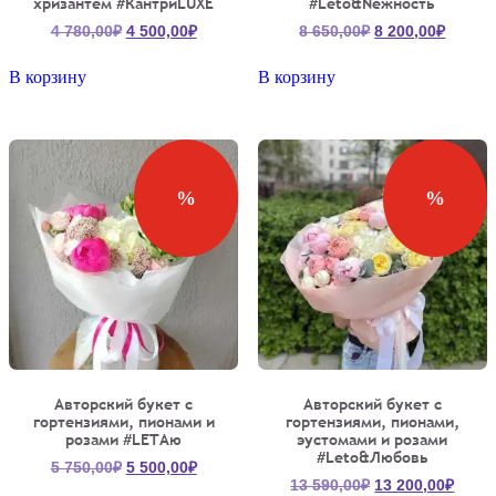
хризантем #КантриLUXE
#Leto&Neжность
Первоначальная
Текущая
Первоначальна
Текущ
4 780,00
₽
4 500,00
₽
8 650,00
₽
8 200,00
₽
цена
цена:
цена
цена:
составляла
4
составляла
8
В корзину
В корзину
4
500,00₽.
8
200,00
780,00₽.
650,00₽.
%
%
Авторский букет с
Авторский букет с
гортензиями, пионами и
гортензиями, пионами,
розами #LETAю
эустомами и розами
#Leto&Любовь
Первоначальная
Текущая
5 750,00
₽
5 500,00
₽
Первоначальна
Теку
13 590,00
₽
13 200,00
₽
цена
цена: