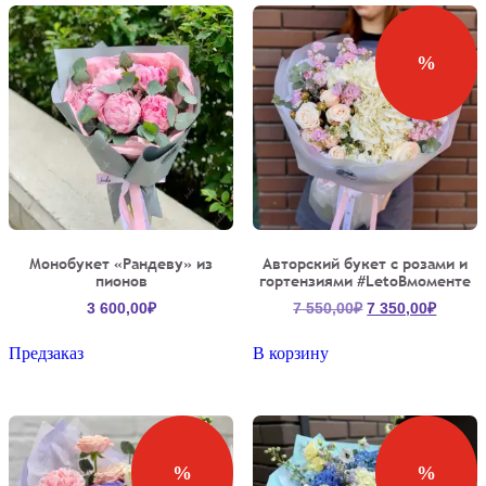
%
Монобукет «Рандеву» из
Авторский букет с розами и
пионов
гортензиями #LetoВмоменте
Первоначальна
Текущ
3 600,00
₽
7 550,00
₽
7 350,00
₽
цена
цена:
составляла
7
Предзаказ
В корзину
7
350,00
550,00₽.
%
%