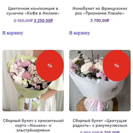
Цветочная композиция в
Монобукет из французских
сумочке «Кофе в Милане»
роз «Признание Навайо»
Первоначальная
Текущая
3 450,00
₽
3 250,00
₽
3 790,00
₽
цена
цена:
составляла
3
В корзину
В корзину
3
250,00₽.
450,00₽.
%
%
Сборный букет с хризантемой
Сборный букет «Цветущая
сорта «Момока» и
радость» с ранункулюсами
альстрёмериями
Первоначальна
Текущ
5 950,00
₽
5 700,00
₽