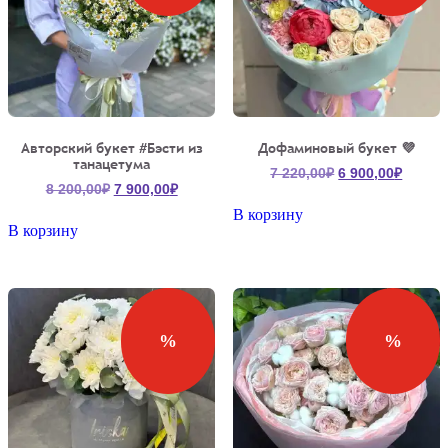
Авторский букет #Бэсти из
Дофаминовый букет 💜
танацетума
Первоначальна
Текущ
7 220,00
₽
6 900,00
₽
Первоначальная
Текущая
8 200,00
₽
7 900,00
₽
цена
цена:
цена
цена:
составляла
6
В корзину
составляла
7
В корзину
7
900,00
8
900,00₽.
220,00₽.
200,00₽.
%
%