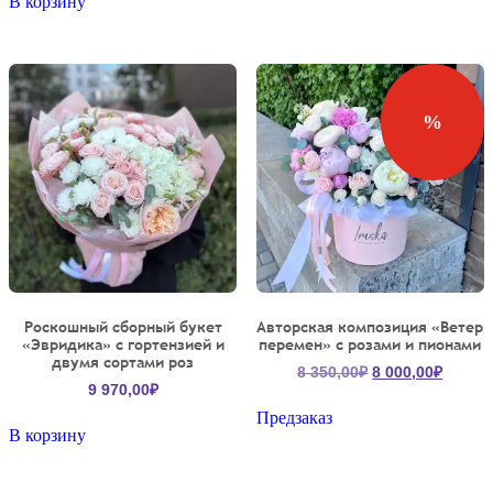
В корзину
%
Роскошный сборный букет
Авторская композиция «Ветер
«Эвридика» с гортензией и
перемен» с розами и пионами
двумя сортами роз
Первоначальна
Текущ
8 350,00
₽
8 000,00
₽
9 970,00
₽
цена
цена:
составляла
8
Предзаказ
В корзину
8
000,00
350,00₽.