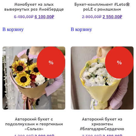
Монобукет из алых
Букет-комплимент #Leto🌼
вывернутых роз #моёSердце
poLE с ромашками
Первоначальная
Текущая
Первоначальна
Текущ
6 490,00
₽
6 100,00
₽
2 900,00
₽
2 550,00
₽
цена
цена:
цена
цена:
составляла
6
составляла
2
В корзину
В корзину
6
100,00₽.
2
550,00
490,00₽.
900,00₽.
%
%
Авторский букет с
Авторский букет из
подсолнухами и георгинами
хризантем
«Сальса»
#благодарюСердечно
Первоначальная
Текущая
Первоначальна
Текущ