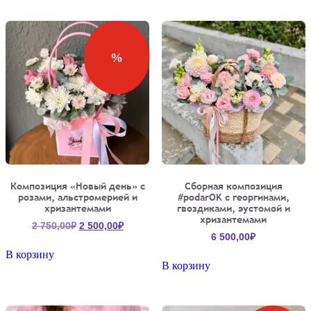
650,00₽.
%
Композиция «Новый день» с
Сборная композиция
розами, альстромерией и
#podarOK с георгинами,
хризантемами
гвоздиками, эустомой и
хризантемами
Первоначальная
Текущая
2 750,00
₽
2 500,00
₽
6 500,00
₽
цена
цена:
составляла
2
В корзину
В корзину
2
500,00₽.
750,00₽.