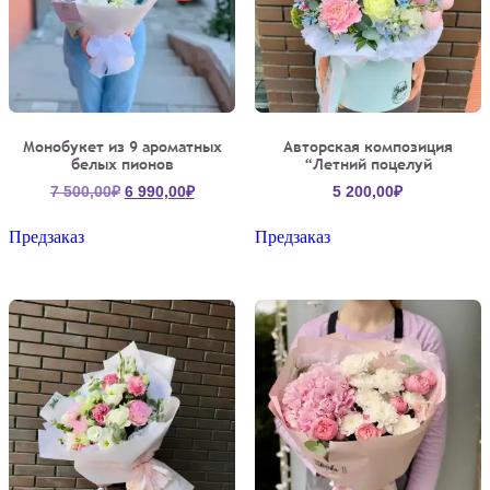
Монобукет из 9 ароматных
Авторская композиция
белых пионов
“Летний поцелуй
Первоначальная
Текущая
7 500,00
₽
6 990,00
₽
5 200,00
₽
цена
цена:
составляла
6
Предзаказ
Предзаказ
7
990,00₽.
500,00₽.