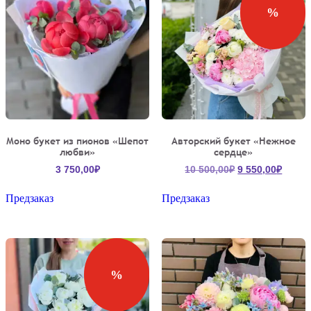
%
Моно букет из пионов «Шепот
Авторский букет «Нежное
любви»
сердце»
Первоначальн
Текущ
3 750,00
₽
10 500,00
₽
9 550,00
₽
цена
цена:
составляла
9
Предзаказ
Предзаказ
10
550,00
500,00₽.
%