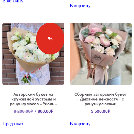
составляла
1
В корзину
составляла
19
В корзину
1
400,00₽.
20
850,0
700,00₽.
990,00₽.
%
Авторский букет из
Сборный авторский букет
кружевной эустомы и
«Дыхание нежности» с
ранункулюсов «Риоль»
ранункулюсами
Первоначальная
Текущая
8 200,00
₽
7 800,00
₽
5 590,00
₽
цена
цена:
составляла
7
Предзаказ
В корзину
8
800,00₽.