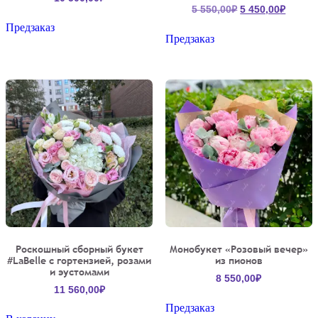
Первоначальна
Текущ
5 550,00
₽
5 450,00
₽
цена
цена:
Предзаказ
составляла
5
Предзаказ
5
450,00
550,00₽.
Роскошный сборный букет
Монобукет «Розовый вечер»
#LaBelle с гортензией, розами
из пионов
и эустомами
8 550,00
₽
11 560,00
₽
Предзаказ