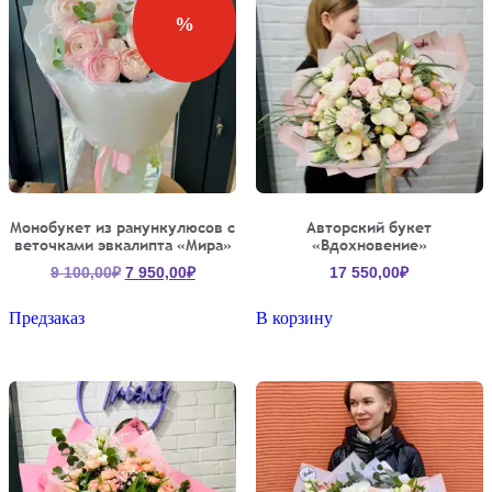
%
Монобукет из ранункулюсов с
Авторский букет
веточками эвкалипта «Мира»
«Вдохновение»
Первоначальная
Текущая
9 100,00
₽
7 950,00
₽
17 550,00
₽
цена
цена:
составляла
7
Предзаказ
В корзину
9
950,00₽.
100,00₽.