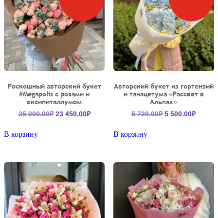
Роскошный авторский букет
Авторский букет из гортензий
#Megapolis с розами и
и танацетума «Рассвет в
оксипиталлумом
Альпах»
Первоначальная
Текущая
Первоначальна
Текущ
25 000,00
₽
23 450,00
₽
5 720,00
₽
5 500,00
₽
цена
цена:
цена
цена:
составляла
23
составляла
5
В корзину
В корзину
25
450,00₽.
5
500,00
000,00₽.
720,00₽.