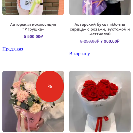
Авторская композиция
Авторский букет «Мечты
“Игрушка»
сердца» с розами, эустомой и
маттиолой
5 500,00
₽
Первоначальна
Текущ
8 250,00
₽
7 900,00
₽
цена
цена:
Предзаказ
составляла
7
В корзину
8
900,00
250,00₽.
%