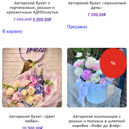
Авторский букет с
Авторский букет «Ароматный
гортензиями, розами и
день»
хризантмами #ДНКsчастья
7 250,00
₽
Первоначальная
Текущая
7 000,00
₽
6 500,00
₽
цена
цена:
Предзаказ
составляла
6
В корзину
7
500,00₽.
000,00₽.
%
Авторский букет «Цвет
Авторская композиция с
любви»
розами и пионами в шляпной
коробке «Кафе де флёр»
10 500,00
₽