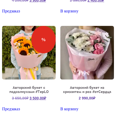
4 200,00
₽
3 900,00
₽
2 590,00
₽
2 400,00
₽
цена
цена:
цена
цена:
составляла
3
составляла
2
Предзаказ
В корзину
4
900,00₽.
2
400,00
200,00₽.
590,00₽.
%
Авторский букет с
Авторский букет из
подсолнухами #TepLO
хризантем и роз #отСердца
Первоначальная
Текущая
3 650,00
₽
3 500,00
₽
2 990,00
₽
цена
цена:
составляла
3
Предзаказ
В корзину
3
500,00₽.