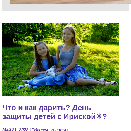
Что и как дарить? День
защиты детей с Ириской☀?
Май 21, 2022
|
"Ириска" о цветах