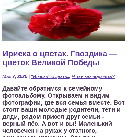
Ириска о цветах. Гвоздика —
цветок Великой Победы
Май 7, 2020
|
"Ириска" о цветах
,
Что и как подарить?
Давайте обратимся к семейному
фотоальбому. Открываем и видим
фотографии, где вся семья вместе. Вот
стоят ваши молодые родители, тети и
дяди, рядом присел друг семьи -
верный пёс. А вот и вы! Маленький
человечек на руках у статного,