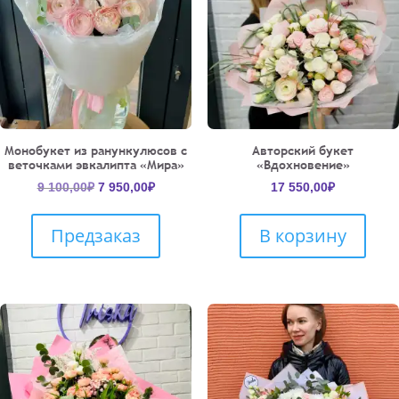
Монобукет из ранункулюсов с
Авторский букет
веточками эвкалипта «Мира»
«Вдохновение»
Первоначальная
Текущая
9 100,00
₽
7 950,00
₽
17 550,00
₽
цена
цена:
составляла
7
Предзаказ
В корзину
9
950,00₽.
100,00₽.