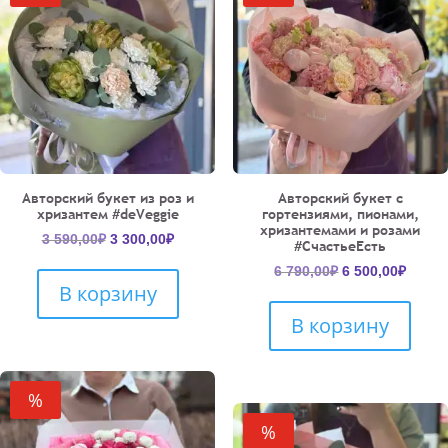
Авторский букет из роз и
Авторский букет с
хризантем #deVeggie
гортензиями, пионами,
хризантемами и розами
Первоначальная
Текущая
3 590,00
₽
3 300,00
₽
#СчастьеЕсть
цена
цена:
Первоначальн
Текущ
6 790,00
₽
6 500,00
₽
составляла
3
В корзину
цена
цена:
3
300,00₽.
составляла
6
590,00₽.
В корзину
6
500,00
790,00₽.
%
%