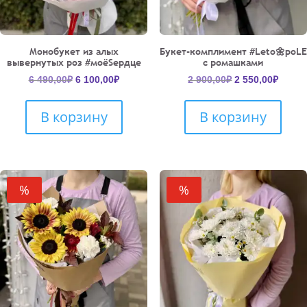
Монобукет из алых
Букет-комплимент #Leto🌼poLE
вывернутых роз #моёSердце
с ромашками
Первоначальная
Текущая
Первоначальн
Текущ
6 490,00
₽
6 100,00
₽
2 900,00
₽
2 550,00
₽
цена
цена:
цена
цена:
составляла
6
составляла
2
В корзину
В корзину
6
100,00₽.
2
550,00
490,00₽.
900,00₽.
%
%