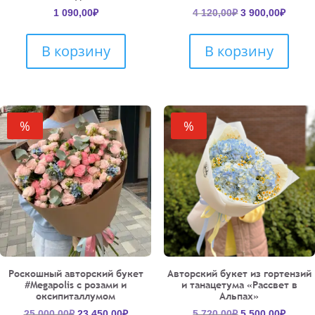
Первоначальн
Текущ
1 090,00
₽
4 120,00
₽
3 900,00
₽
цена
цена:
составляла
3
В корзину
В корзину
4
900,00
120,00₽.
%
%
Роскошный авторский букет
Авторский букет из гортензий
#Megapolis с розами и
и танацетума «Рассвет в
оксипиталлумом
Альпах»
Первоначальная
Текущая
Первоначальн
Текущ
25 000,00
₽
23 450,00
₽
5 720,00
₽
5 500,00
₽