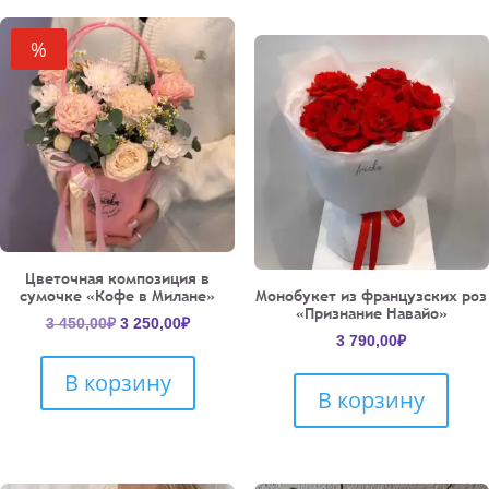
%
Цветочная композиция в
сумочке «Кофе в Милане»
Монобукет из французских роз
«Признание Навайо»
Первоначальная
Текущая
3 450,00
₽
3 250,00
₽
3 790,00
₽
цена
цена:
составляла
3
В корзину
3
250,00₽.
В корзину
450,00₽.