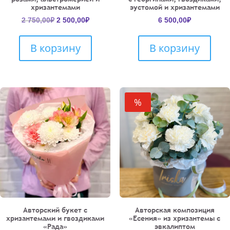
хризантемами
эустомой и хризантемами
Первоначальная
Текущая
2 750,00
₽
2 500,00
₽
6 500,00
₽
цена
цена:
составляла
2
В корзину
В корзину
2
500,00₽.
750,00₽.
%
Авторский букет с
Авторская композиция
хризантемами и гвоздиками
«Есения» из хризантемы с
«Рада»
эвкалиптом