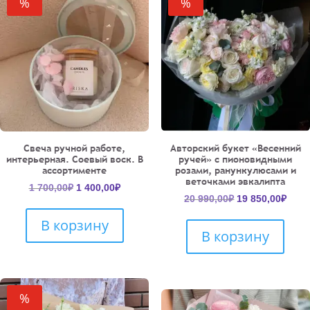
%
%
Свеча ручной работе,
Авторский букет «Весенний
интерьерная. Соевый воск. В
ручей» с пионовидными
ассортименте
розами, ранункулюсами и
веточками эвкалипта
Первоначальная
Текущая
1 700,00
₽
1 400,00
₽
Первоначальн
Теку
20 990,00
₽
19 850,00
₽
цена
цена:
цена
цена
составляла
1
В корзину
составляла
19
1
400,00₽.
В корзину
20
850,
700,00₽.
990,00₽.
%