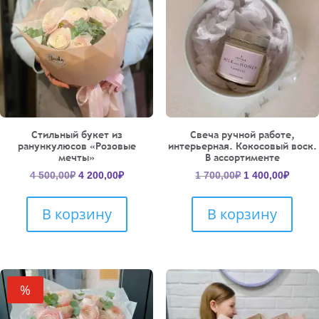
Стильный букет из
Свеча ручной работе,
ранункулюсов «Розовые
интерьерная. Кокосовый воск.
мечты»
В ассортименте
Первоначальная
Текущая
Первоначальн
Текущ
4 500,00
₽
4 200,00
₽
1 700,00
₽
1 400,00
₽
цена
цена:
цена
цена:
составляла
4
составляла
1
В корзину
В корзину
4
200,00₽.
1
400,00
500,00₽.
700,00₽.
%