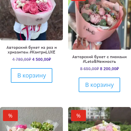
Авторский букет из роз и
хризантем #КантриLUXE
Авторский букет с пионами
Первоначальная
Текущая
4 780,00
₽
4 500,00
₽
#Leto&Neжность
цена
цена:
Первоначальн
Текущ
8 650,00
₽
8 200,00
₽
составляла
4
В корзину
цена
цена:
4
500,00₽.
составляла
8
780,00₽.
В корзину
8
200,00
650,00₽.
%
%