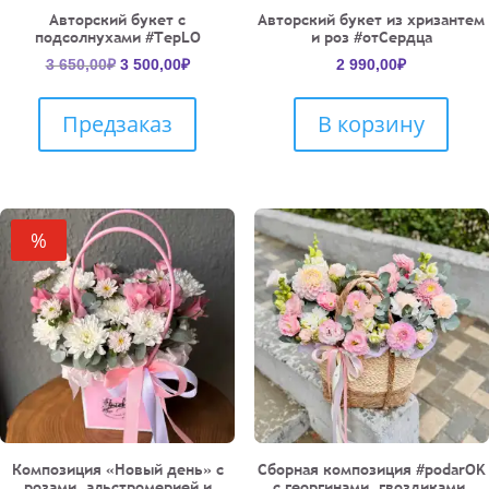
Авторский букет с
Авторский букет из хризантем
подсолнухами #TepLO
и роз #отСердца
Первоначальная
Текущая
3 650,00
₽
3 500,00
₽
2 990,00
₽
цена
цена:
составляла
3
Предзаказ
В корзину
3
500,00₽.
650,00₽.
%
Композиция «Новый день» с
Сборная композиция #podarOK
розами, альстромерией и
с георгинами, гвоздиками,