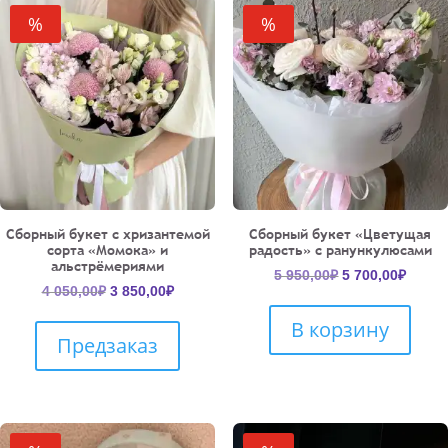
%
%
Сборный букет с хризантемой
Сборный букет «Цветущая
сорта «Момока» и
радость» с ранункулюсами
альстрёмериями
Первоначальн
Текущ
5 950,00
₽
5 700,00
₽
Первоначальная
Текущая
4 050,00
₽
3 850,00
₽
цена
цена:
цена
цена:
составляла
5
В корзину
составляла
3
5
700,00
Предзаказ
4
850,00₽.
950,00₽.
050,00₽.