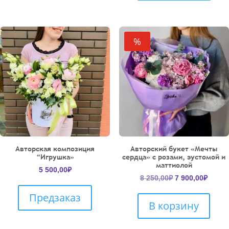
%
Авторская композиция
Авторский букет «Мечты
“Игрушка»
сердца» с розами, эустомой и
маттиолой
5 500,00
₽
Первоначальн
Текущ
8 250,00
₽
7 900,00
₽
цена
цена:
Предзаказ
составляла
7
В корзину
8
900,00
250,00₽.