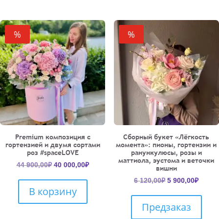
%
%
Premium композиция с
Сборный букет «Лёгкость
гортензией и двумя сортами
момента»: пионы, гортензии и
роз #spaceLOVE
ранункулюсы, розы и
маттиола, эустома и веточки
Первоначальная
Текущая
44 900,00
₽
40 000,00
₽
вишни
цена
цена:
Первоначальн
Текущ
6 120,00
₽
5 900,00
₽
составляла
40
В корзину
цена
цена:
44
000,00₽.
составляла
5
900,00₽.
Предзаказ
6
900,00
120,00₽.