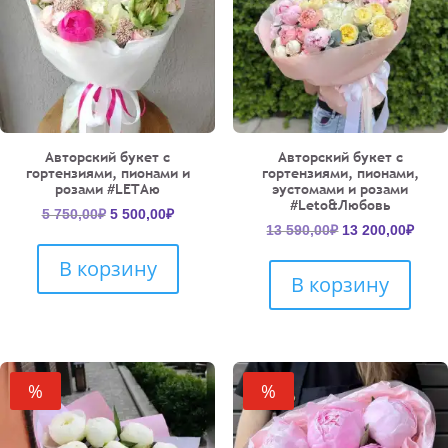
Авторский букет с
Авторский букет с
гортензиями, пионами и
гортензиями, пионами,
розами #LETAю
эустомами и розами
#Leto&Любовь
Первоначальная
Текущая
5 750,00
₽
5 500,00
₽
Первоначальн
Теку
13 590,00
₽
13 200,00
₽
цена
цена:
цена
цена
составляла
5
В корзину
составляла
13
5
500,00₽.
В корзину
13
200,
750,00₽.
590,00₽.
%
%