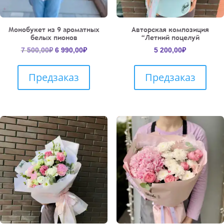
Монобукет из 9 ароматных
Авторская композиция
белых пионов
“Летний поцелуй
Первоначальная
Текущая
7 500,00
₽
6 990,00
₽
5 200,00
₽
цена
цена:
составляла
6
Предзаказ
Предзаказ
7
990,00₽.
500,00₽.