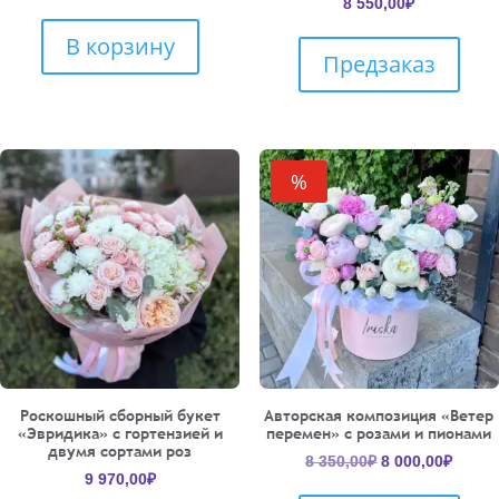
8 550,00
₽
В корзину
Предзаказ
%
Роскошный сборный букет
Авторская композиция «Ветер
«Эвридика» с гортензией и
перемен» с розами и пионами
двумя сортами роз
Первоначальн
Текущ
8 350,00
₽
8 000,00
₽
9 970,00
₽
цена
цена: