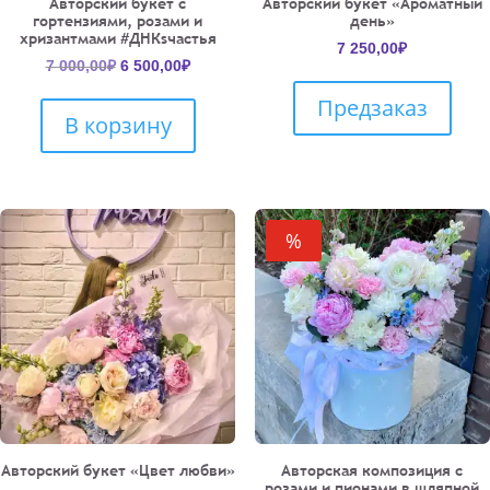
Авторский букет с
Авторский букет «Ароматный
гортензиями, розами и
день»
хризантмами #ДНКsчастья
7 250,00
₽
Первоначальная
Текущая
7 000,00
₽
6 500,00
₽
цена
цена:
Предзаказ
составляла
6
В корзину
7
500,00₽.
000,00₽.
%
Авторский букет «Цвет любви»
Авторская композиция с
розами и пионами в шляпной