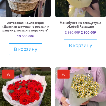
Авторская композиция
Монобукет из танацетума
«Дамская штучка» с розами и
#Leto🌼Roмашки
ранункулюсами в корзине 💕
Первоначальн
Текущ
2 990,00
₽
2 900,00
₽
19 500,00
₽
цена
цена:
составляла
2
В корзину
2
900,00
В корзину
990,00₽.
%
%