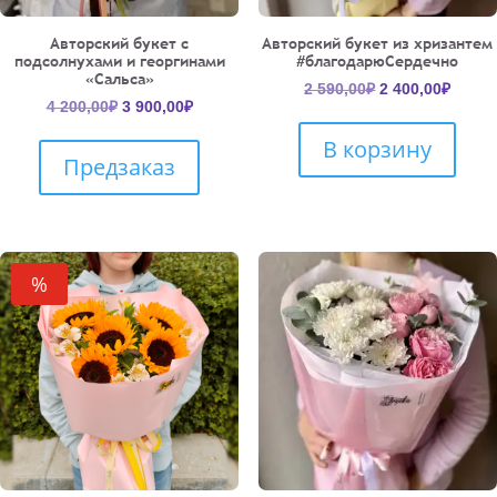
Авторский букет с
Авторский букет из хризантем
подсолнухами и георгинами
#благодарюСердечно
«Сальса»
Первоначальн
Текущ
2 590,00
₽
2 400,00
₽
Первоначальная
Текущая
4 200,00
₽
3 900,00
₽
цена
цена:
цена
цена:
составляла
2
В корзину
составляла
3
2
400,00
Предзаказ
4
900,00₽.
590,00₽.
200,00₽.
%