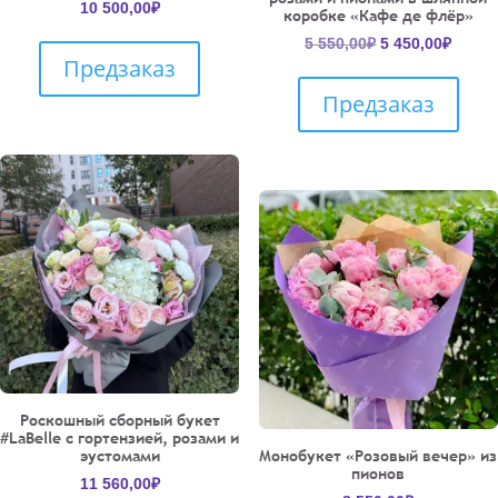
10 500,00
₽
коробке «Кафе де флёр»
Первоначальн
Текущ
5 550,00
₽
5 450,00
₽
Предзаказ
цена
цена:
составляла
5
Предзаказ
5
450,00
550,00₽.
Роскошный сборный букет
#LaBelle с гортензией, розами и
эустомами
Монобукет «Розовый вечер» из
пионов
11 560,00
₽