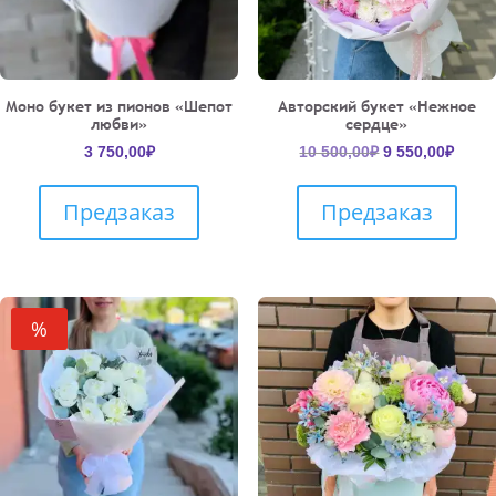
Моно букет из пионов «Шепот
Авторский букет «Нежное
любви»
сердце»
Первоначальн
Теку
3 750,00
₽
10 500,00
₽
9 550,00
₽
цена
цена:
составляла
9
Предзаказ
Предзаказ
10
550,0
500,00₽.
%