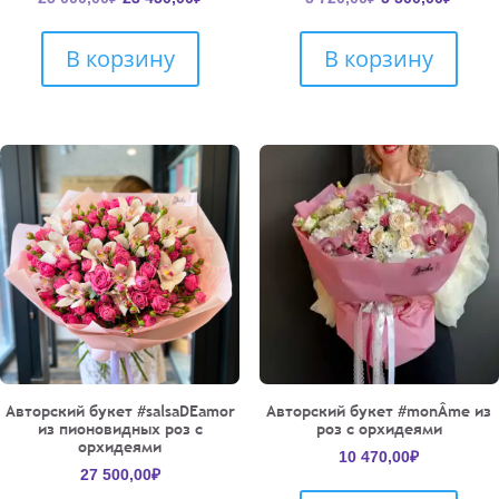
цена
цена:
цена
цена:
составляла
23
составляла
5
В корзину
В корзину
25
450,00₽.
5
500,00
000,00₽.
720,00₽.
Авторский букет #salsaDEamor
Авторский букет #monÂme из
из пионовидных роз с
роз с орхидеями
орхидеями
10 470,00
₽
27 500,00
₽