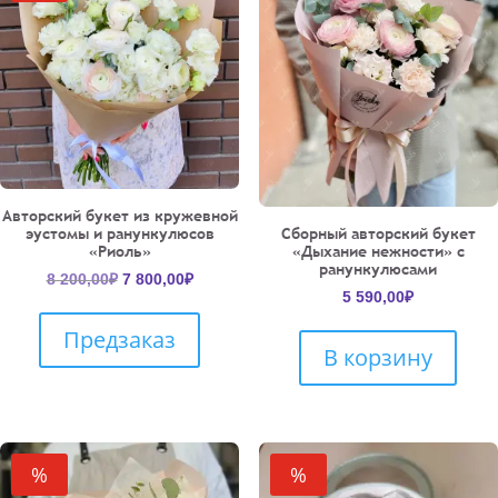
Авторский букет из кружевной
эустомы и ранункулюсов
Сборный авторский букет
«Риоль»
«Дыхание нежности» с
ранункулюсами
Первоначальная
Текущая
8 200,00
₽
7 800,00
₽
5 590,00
₽
цена
цена:
составляла
7
Предзаказ
8
800,00₽.
В корзину
200,00₽.
%
%