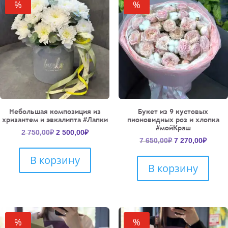
%
%
Небольшая композиция из
Букет из 9 кустовых
хризантем и эвкалипта #Лапки
пионовидных роз и хлопка
#мойКраш
Первоначальная
Текущая
2 750,00
₽
2 500,00
₽
Первоначальн
Текущ
7 650,00
₽
7 270,00
₽
цена
цена:
цена
цена:
составляла
2
В корзину
составляла
7
2
500,00₽.
В корзину
7
270,00
750,00₽.
650,00₽.
%
%