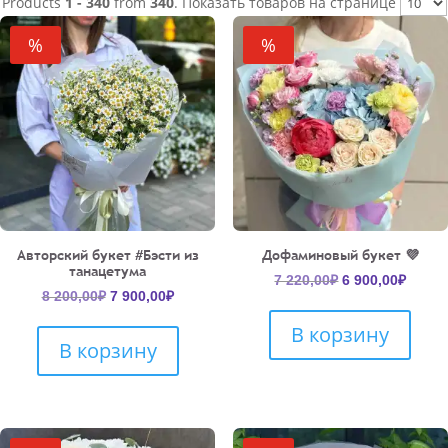
Products
1 - 340
from
340
. Показать товаров на странице
недавние
%
%
Авторский букет #Бэсти из
Дофаминовый букет 💜
танацетума
Первоначальн
Текущ
7 220,00
₽
6 900,00
₽
Первоначальная
Текущая
8 200,00
₽
7 900,00
₽
цена
цена:
цена
цена:
составляла
6
В корзину
составляла
7
7
900,00
В корзину
8
900,00₽.
220,00₽.
200,00₽.