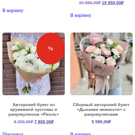
Первоначальна
Теку
20 990,00
₽
19 850,00
₽
цена
цена:
цена
цена:
составляла
1
В корзину
составляла
19
В корзину
1
400,00₽.
20
850,0
700,00₽.
990,00₽.
%
Авторский букет из
Сборный авторский букет
кружевной эустомы и
«Дыхание нежности» с
ранункулюсов «Риоль»
ранункулюсами
Первоначальная
Текущая
8 200,00
₽
7 800,00
₽
5 590,00
₽
цена
цена:
составляла
7
Предзаказ
В корзину