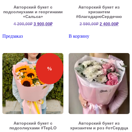
Авторский букет с
Авторский букет из
подсолнухами и георгинами
хризантем
«Сальса»
#благодарюСердечно
Первоначальная
Текущая
Первоначальна
Текущ
4 200,00
₽
3 900,00
₽
2 590,00
₽
2 400,00
₽
цена
цена:
цена
цена:
составляла
3
составляла
2
Предзаказ
В корзину
4
900,00₽.
2
400,00
200,00₽.
590,00₽.
%
Авторский букет с
Авторский букет из
подсолнухами #TepLO
хризантем и роз #отСердца