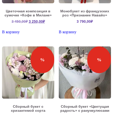
Цветочная композиция в
Монобукет из французских
сумочке «Кофе в Милане»
роз «Признание Навайо»
Первоначальная
Текущая
3 450,00
₽
3 250,00
₽
3 790,00
₽
цена
цена:
составляла
3
В корзину
В корзину
3
250,00₽.
450,00₽.
%
%
Сборный букет с
Сборный букет «Цветущая
хризантемой сорта
радость» с ранункулюсами