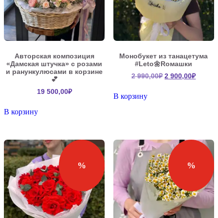
Авторская композиция
Монобукет из танацетума
«Дамская штучка» с розами
#Leto🌼Roмашки
и ранункулюсами в корзине
Первоначальна
Текущ
2 990,00
₽
2 900,00
₽
💕
цена
цена:
19 500,00
₽
составляла
2
В корзину
2
900,00
В корзину
990,00₽.
%
%