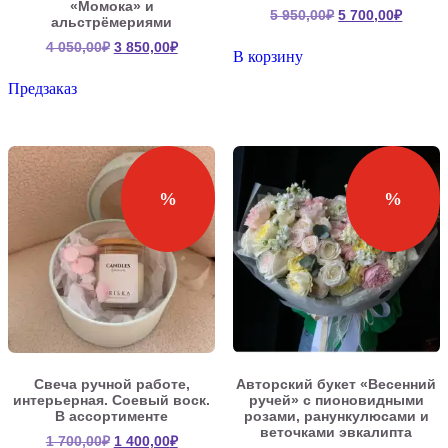
«Момока» и
Первоначальна
Текущ
5 950,00
₽
5 700,00
₽
альстрёмериями
цена
цена:
Первоначальная
Текущая
4 050,00
₽
3 850,00
₽
составляла
5
В корзину
цена
цена:
5
700,00
составляла
3
Предзаказ
950,00₽.
4
850,00₽.
050,00₽.
%
%
Свеча ручной работе,
Авторский букет «Весенний
интерьерная. Соевый воск.
ручей» с пионовидными
В ассортименте
розами, ранункулюсами и
веточками эвкалипта
Первоначальная
Текущая
1 700,00
₽
1 400,00
₽