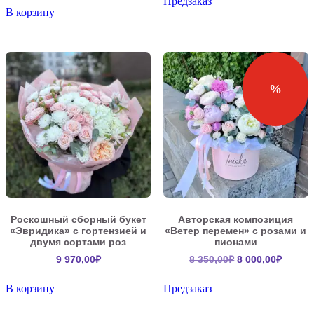
Предзаказ
В корзину
%
Роскошный сборный букет
Авторская композиция
«Эвридика» с гортензией и
«Ветер перемен» с розами и
двумя сортами роз
пионами
Первоначальна
Текущ
9 970,00
₽
8 350,00
₽
8 000,00
₽
цена
цена:
составляла
8
В корзину
Предзаказ
8
000,00