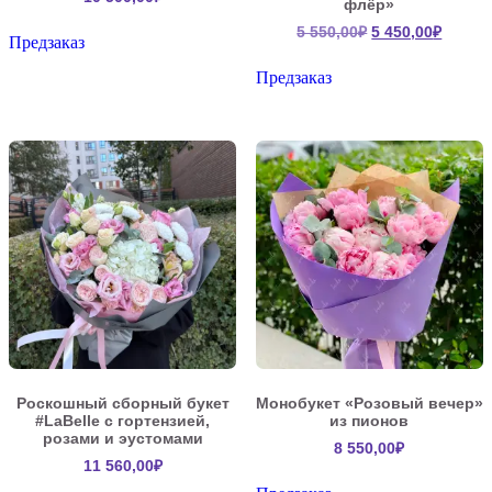
флёр»
Первоначальна
Текущ
5 550,00
₽
5 450,00
₽
Предзаказ
цена
цена:
составляла
5
Предзаказ
5
450,00
550,00₽.
Роскошный сборный букет
Монобукет «Розовый вечер»
#LaBelle с гортензией,
из пионов
розами и эустомами
8 550,00
₽
11 560,00
₽