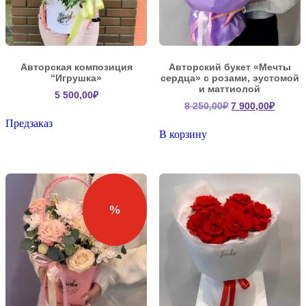
Авторская композиция
Авторский букет «Мечты
“Игрушка»
сердца» с розами, эустомой
и маттиолой
5 500,00
₽
Первоначальна
Текущ
8 250,00
₽
7 900,00
₽
цена
цена:
Предзаказ
составляла
7
В корзину
8
900,00
250,00₽.
%