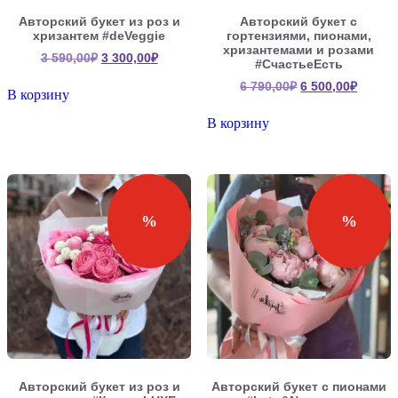
Авторский букет из роз и
Авторский букет с
хризантем #deVeggie
гортензиями, пионами,
хризантемами и розами
Первоначальная
Текущая
3 590,00
₽
3 300,00
₽
#СчастьеЕсть
цена
цена:
Первоначальна
Текущ
6 790,00
₽
6 500,00
₽
составляла
3
В корзину
цена
цена:
3
300,00₽.
составляла
6
В корзину
590,00₽.
6
500,00
790,00₽.
%
%
Авторский букет из роз и
Авторский букет с пионами