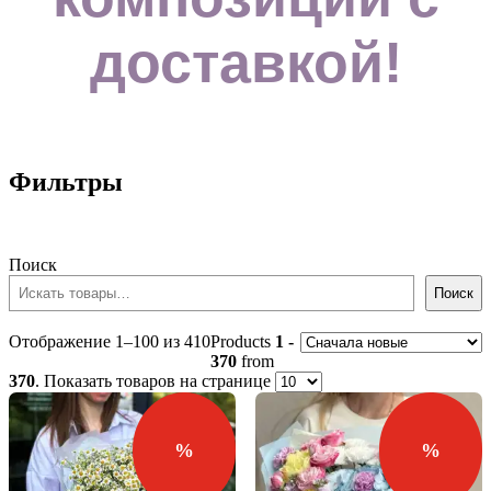
доставкой!
Фильтры
Поиск
Поиск
Сортировка:
Отображение 1–100 из 410
Products
1 -
самые
370
from
недавние
370
. Показать товаров на странице
%
%