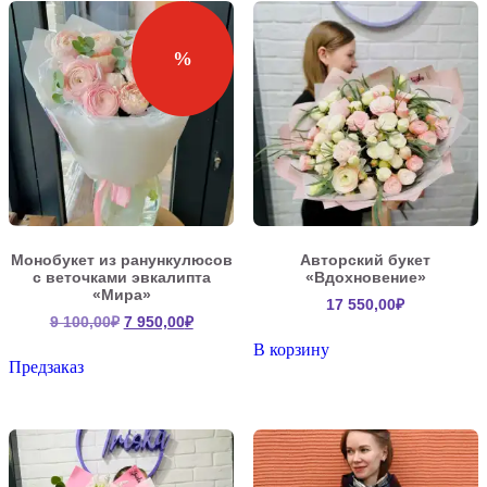
%
Монобукет из ранункулюсов
Авторский букет
с веточками эвкалипта
«Вдохновение»
«Мира»
17 550,00
₽
Первоначальная
Текущая
9 100,00
₽
7 950,00
₽
цена
цена:
В корзину
составляла
7
Предзаказ
9
950,00₽.
100,00₽.