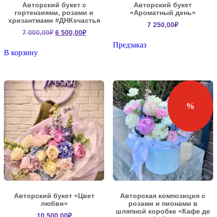
Авторский букет с
Авторский букет
гортензиями, розами и
«Ароматный день»
хризантмами #ДНКsчастья
7 250,00
₽
Первоначальная
Текущая
7 000,00
₽
6 500,00
₽
цена
цена:
Предзаказ
составляла
6
В корзину
7
500,00₽.
000,00₽.
%
Авторский букет «Цвет
Авторская композиция с
любви»
розами и пионами в
шляпной коробке «Кафе де
10 500,00
₽