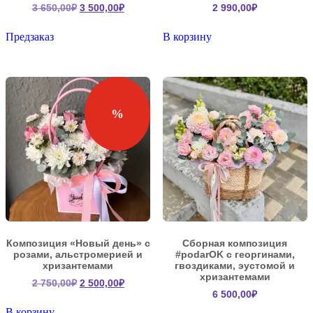
Первоначальная
Текущая
3 650,00
₽
3 500,00
₽
2 990,00
₽
цена
цена:
составляла
3
Предзаказ
В корзину
3
500,00₽.
650,00₽.
%
Композиция «Новый день» с
Сборная композиция
розами, альстромерией и
#podarOK с георгинами,
хризантемами
гвоздиками, эустомой и
хризантемами
Первоначальная
Текущая
2 750,00
₽
2 500,00
₽
6 500,00
₽
цена
цена:
составляла
2
В корзину