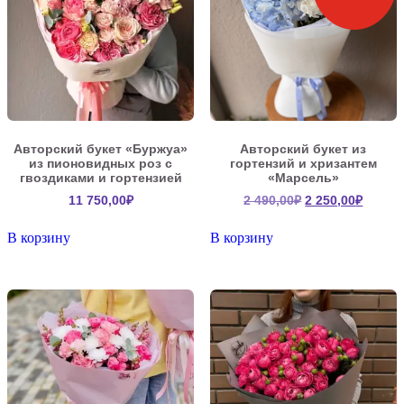
Авторский букет «Буржуа»
Авторский букет из
из пионовидных роз с
гортензий и хризантем
гвоздиками и гортензией
«Марсель»
Первоначальна
Текущ
11 750,00
₽
2 490,00
₽
2 250,00
₽
цена
цена:
составляла
2
В корзину
В корзину
2
250,00
490,00₽.