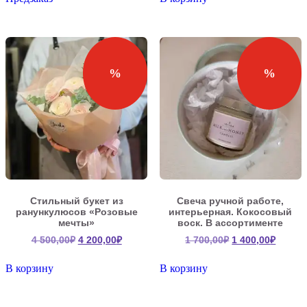
8
800,00₽.
200,00₽.
%
%
Стильный букет из
Свеча ручной работе,
ранункулюсов «Розовые
интерьерная. Кокосовый
мечты»
воск. В ассортименте
Первоначальная
Текущая
Первоначальна
Текущ
4 500,00
₽
4 200,00
₽
1 700,00
₽
1 400,00
₽
цена
цена:
цена
цена:
составляла
4
составляла
1
В корзину
В корзину
4
200,00₽.
1
400,00
500,00₽.
700,00₽.