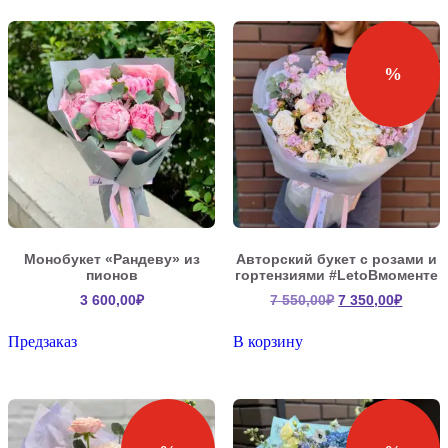
350,00₽.
%
Монобукет «Рандеву» из
Авторский букет с розами и
пионов
гортензиями #LetoВмоменте
Первоначальна
Текущ
3 600,00
₽
7 550,00
₽
7 350,00
₽
цена
цена:
составляла
7
Предзаказ
В корзину
7
350,00
550,00₽.