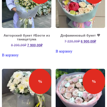
Авторский букет #Бэсти из
Дофаминовый букет 💜
танацетума
Первоначальна
Текущ
7 220,00
₽
6 900,00
₽
Первоначальная
Текущая
8 200,00
₽
7 900,00
₽
цена
цена:
цена
цена:
составляла
6
В корзину
составляла
7
В корзину
7
900,00
8
900,00₽.
220,00₽.
200,00₽.
%
%