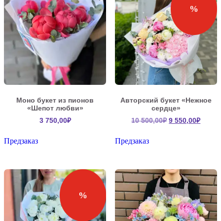
%
Моно букет из пионов
Авторский букет «Нежное
«Шепот любви»
сердце»
Первоначальн
Текущ
3 750,00
₽
10 500,00
₽
9 550,00
₽
цена
цена:
составляла
9
Предзаказ
Предзаказ
10
550,00
500,00₽.
%