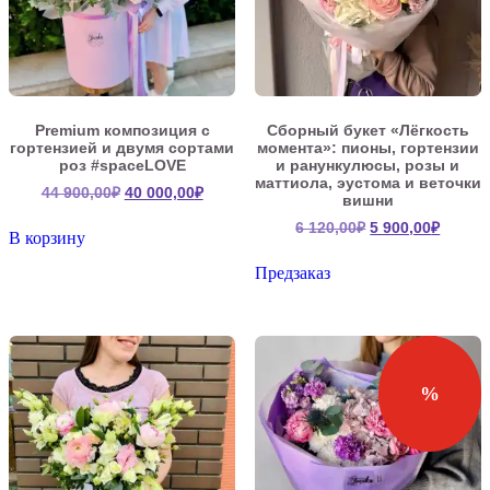
Premium композиция с
Сборный букет «Лёгкость
гортензией и двумя сортами
момента»: пионы, гортензии
роз #spaceLOVE
и ранункулюсы, розы и
маттиола, эустома и веточки
Первоначальная
Текущая
44 900,00
₽
40 000,00
₽
вишни
цена
цена:
Первоначальна
Текущ
6 120,00
₽
5 900,00
₽
составляла
40
В корзину
цена
цена:
44
000,00₽.
составляла
5
Предзаказ
900,00₽.
6
900,00
120,00₽.
%