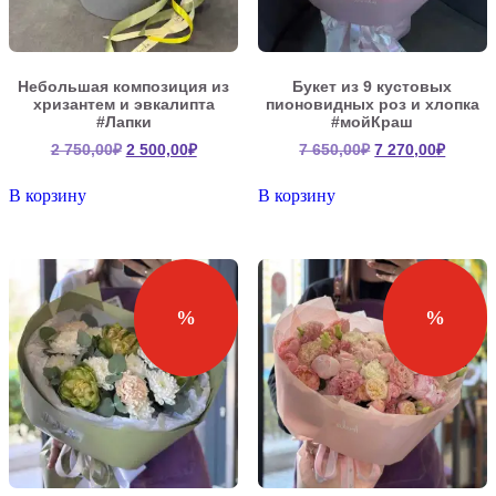
Небольшая композиция из
Букет из 9 кустовых
хризантем и эвкалипта
пионовидных роз и хлопка
#Лапки
#мойКраш
Первоначальная
Текущая
Первоначальна
Текущ
2 750,00
₽
2 500,00
₽
7 650,00
₽
7 270,00
₽
цена
цена:
цена
цена:
составляла
2
составляла
7
В корзину
В корзину
2
500,00₽.
7
270,00
750,00₽.
650,00₽.
%
%