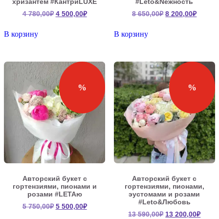
хризантем #КантриLUXE
#Leto&Neжность
Первоначальная
Текущая
Первоначальна
Текущ
4 780,00
₽
4 500,00
₽
8 650,00
₽
8 200,00
₽
цена
цена:
цена
цена:
составляла
4
составляла
8
В корзину
В корзину
4
500,00₽.
8
200,00
780,00₽.
650,00₽.
%
%
Авторский букет с
Авторский букет с
гортензиями, пионами и
гортензиями, пионами,
розами #LETAю
эустомами и розами
#Leto&Любовь
Первоначальная
Текущая
5 750,00
₽
5 500,00
₽
Первоначальна
Теку
13 590,00
₽
13 200,00
₽
цена
цена: