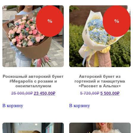
%
%
Роскошный авторский букет
Авторский букет из
#Megapolis с розами и
гортензий и танацетума
оксипиталлумом
«Рассвет в Альпах»
Первоначальная
Текущая
Первоначальна
Текущ
25 000,00
₽
23 450,00
₽
5 720,00
₽
5 500,00
₽
цена
цена:
цена
цена:
составляла
23
составляла
5
В корзину
В корзину
25
450,00₽.
5
500,00
000,00₽.
720,00₽.