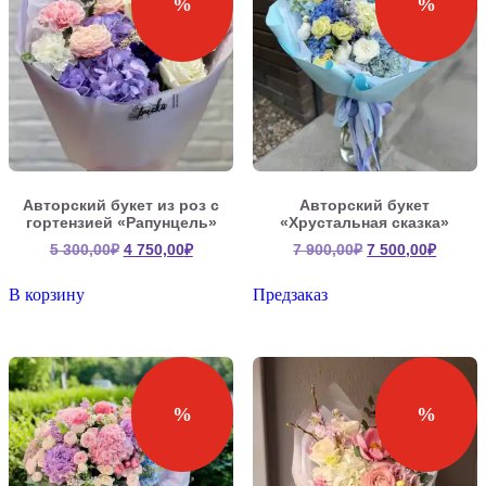
%
%
Авторский букет из роз с
Авторский букет
гортензией «Рапунцель»
«Хрустальная сказка»
Первоначальная
Текущая
Первоначальна
Текущ
5 300,00
₽
4 750,00
₽
7 900,00
₽
7 500,00
₽
цена
цена:
цена
цена:
составляла
4
составляла
7
В корзину
Предзаказ
5
750,00₽.
7
500,00
300,00₽.
900,00₽.
%
%