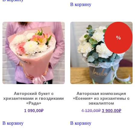
В корзину
2
500,00₽.
750,00₽.
%
Авторский букет с
Авторская композиция
хризантемами и гвоздиками
«Есения» из хризантемы с
«Рада»
эвкалиптом
Первоначальна
Текущ
1 090,00
₽
4 120,00
₽
3 900,00
₽
цена
цена:
составляла
3
В корзину
В корзину
4
900,00
120,00₽.