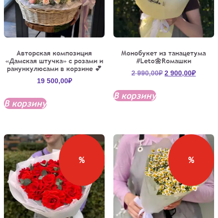
Авторская композиция
Монобукет из танацетума
«Дамская штучка» с розами и
#Leto🌼Roмашки
ранункулюсами в корзине 💕
Первоначальна
Текущ
2 990,00
₽
2 900,00
₽
19 500,00
₽
цена
цена:
составляла
2
В корзину
В корзину
2
900,00
990,00₽.
%
%