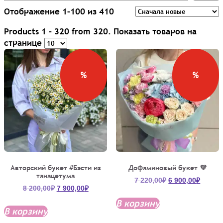
Сортировка:
Отображение 1–100 из 410
самые
Products
1 - 320
from
320
. Показать товаров на
недавние
странице
%
%
Авторский букет #Бэсти из
Дофаминовый букет 💜
танацетума
Первоначальна
Текущ
7 220,00
₽
6 900,00
₽
Первоначальная
Текущая
8 200,00
₽
7 900,00
₽
цена
цена:
цена
цена:
составляла
6
В корзину
составляла
7
В корзину
7
900,00
8
900,00₽.
220,00₽.