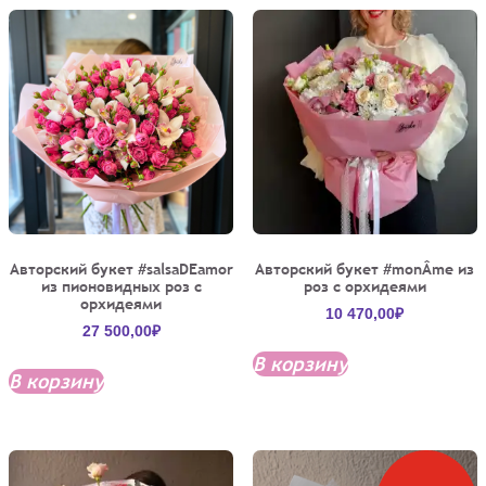
Авторский букет #salsaDEamor
Авторский букет #monÂme из
из пионовидных роз с
роз с орхидеями
орхидеями
10 470,00
₽
27 500,00
₽
В корзину
В корзину