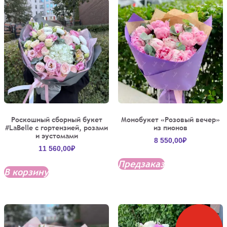
Роскошный сборный букет
Монобукет «Розовый вечер»
#LaBelle с гортензией, розами
из пионов
и эустомами
8 550,00
₽
11 560,00
₽
Предзаказ
В корзину