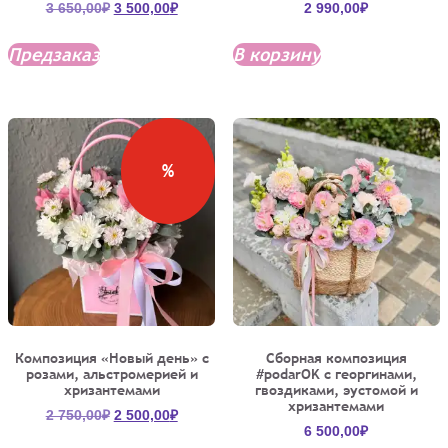
Первоначальная
Текущая
3 650,00
₽
3 500,00
₽
2 990,00
₽
цена
цена:
составляла
3
Предзаказ
В корзину
3
500,00₽.
650,00₽.
%
Композиция «Новый день» с
Сборная композиция
розами, альстромерией и
#podarOK с георгинами,
хризантемами
гвоздиками, эустомой и
хризантемами
Первоначальная
Текущая
2 750,00
₽
2 500,00
₽
6 500,00
₽
цена
цена: