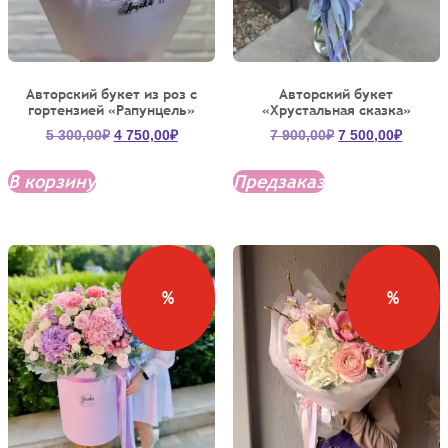
Авторский букет из роз с
Авторский букет
гортензией «Рапунцель»
«Хрустальная сказка»
Первоначальная
Текущая
Первоначальна
Текущ
5 300,00
₽
4 750,00
₽
7 900,00
₽
7 500,00
₽
цена
цена:
цена
цена:
составляла
4
составляла
7
В корзину
Предзаказ
5
750,00₽.
7
500,00
300,00₽.
900,00₽.
%
%