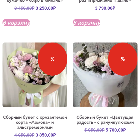
сумочке «Кофе в Милане»
роз «Признание Навайо»
Первоначальная
Текущая
3 450,00
₽
3 250,00
₽
3 790,00
₽
цена
цена:
составляла
3
В корзину
В корзину
3
250,00₽.
450,00₽.
%
%
Сборный букет с хризантемой
Сборный букет «Цветущая
сорта «Момока» и
радость» с ранункулюсами
альстрёмериями
Первоначальна
Текущ
5 950,00
₽
5 700,00
₽
Первоначальная
Текущая
4 050,00
₽
3 850,00
₽
цена
цена: