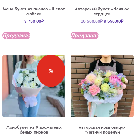
Моно букет из пионов «Шепот
Авторский букет «Нежное
любви»
сердце»
Первоначальн
Текущ
3 750,00
₽
10 500,00
₽
9 550,00
₽
цена
цена:
составляла
9
Предзаказ
Предзаказ
10
550,00
500,00₽.
%
Монобукет из 9 ароматных
Авторская композиция
белых пионов
“Летний поцелуй