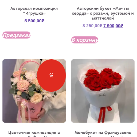
Авторская композиция
Авторский букет «Мечты
“Игрушка»
сердца» с розами, эустомой и
маттиолой
5 500,00
₽
Первоначальна
Текущ
8 250,00
₽
7 900,00
₽
цена
цена:
Предзаказ
составляла
7
В корзину
8
900,00
250,00₽.
%
Цветочная композиция в
Монобукет из французских