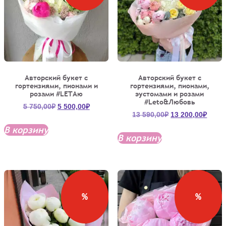
Авторский букет с
Авторский букет с
гортензиями, пионами и
гортензиями, пионами,
розами #LETAю
эустомами и розами
#Leto&Любовь
Первоначальная
Текущая
5 750,00
₽
5 500,00
₽
Первоначальна
Теку
13 590,00
₽
13 200,00
₽
цена
цена:
цена
цена:
составляла
5
В корзину
составляла
13
5
500,00₽.
В корзину
13
200,0
750,00₽.
590,00₽.
%
%