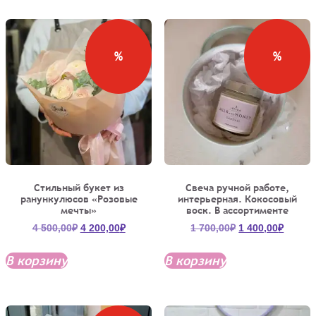
%
%
Стильный букет из
Свеча ручной работе,
ранункулюсов «Розовые
интерьерная. Кокосовый
мечты»
воск. В ассортименте
Первоначальная
Текущая
Первоначальна
Текущ
4 500,00
₽
4 200,00
₽
1 700,00
₽
1 400,00
₽
цена
цена:
цена
цена:
составляла
4
составляла
1
В корзину
В корзину
4
200,00₽.
1
400,00
500,00₽.
700,00₽.