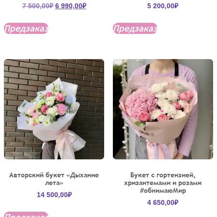
Первоначальная
Текущая
7 500,00
₽
6 990,00
₽
5 200,00
₽
цена
цена:
составляла
6
Предзаказ
Предзаказ
7
990,00₽.
500,00₽.
Авторский букет «Дыхание
Букет с гортензией,
лета»
хризантемами и розами
#обнимаюМир
14 500,00
₽
4 650,00
₽