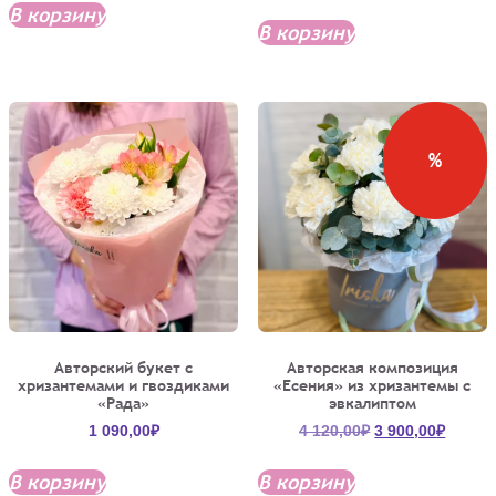
составляла
2
В корзину
2
500,00₽.
В корзину
750,00₽.
%
Авторский букет с
Авторская композиция
хризантемами и гвоздиками
«Есения» из хризантемы с
«Рада»
эвкалиптом
Первоначальна
Текущ
1 090,00
₽
4 120,00
₽
3 900,00
₽
цена
цена:
составляла
3
В корзину
В корзину
4
900,00