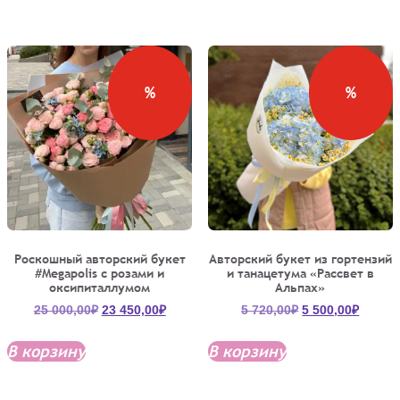
120,00₽.
%
%
Роскошный авторский букет
Авторский букет из гортензий
#Megapolis с розами и
и танацетума «Рассвет в
оксипиталлумом
Альпах»
Первоначальная
Текущая
Первоначальна
Текущ
25 000,00
₽
23 450,00
₽
5 720,00
₽
5 500,00
₽
цена
цена:
цена
цена:
составляла
23
составляла
5
В корзину
В корзину
25
450,00₽.
5
500,00
000,00₽.
720,00₽.