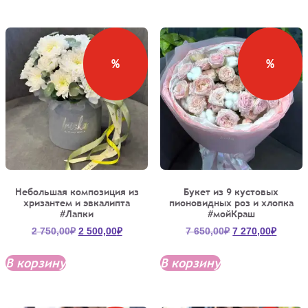
200,00₽.
%
%
Небольшая композиция из
Букет из 9 кустовых
хризантем и эвкалипта
пионовидных роз и хлопка
#Лапки
#мойКраш
Первоначальная
Текущая
Первоначальна
Текущ
2 750,00
₽
2 500,00
₽
7 650,00
₽
7 270,00
₽
цена
цена:
цена
цена:
составляла
2
составляла
7
В корзину
В корзину
2
500,00₽.
7
270,00
750,00₽.
650,00₽.