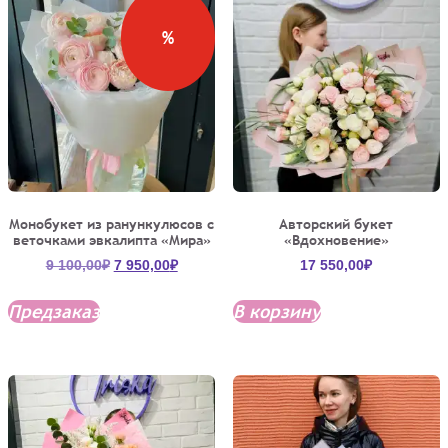
%
Монобукет из ранункулюсов с
Авторский букет
веточками эвкалипта «Мира»
«Вдохновение»
Первоначальная
Текущая
9 100,00
₽
7 950,00
₽
17 550,00
₽
цена
цена:
составляла
7
Предзаказ
В корзину
9
950,00₽.
100,00₽.