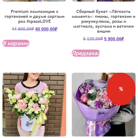
Premium композиция с
Сборный букет «Лёгкость
гортензией и двумя сортами
момента»: пионы, гортензии и
роз #spaceLOVE
ранункулюсы, розы и
маттиола, эустома и веточки
Первоначальная
Текущая
44 900,00
₽
40 000,00
₽
вишни
цена
цена:
Первоначальна
Текущ
6 120,00
₽
5 900,00
₽
составляла
40
В корзину
цена
цена:
44
000,00₽.
составляла
5
Предзаказ
900,00₽.
6
900,00
120,00₽.
%