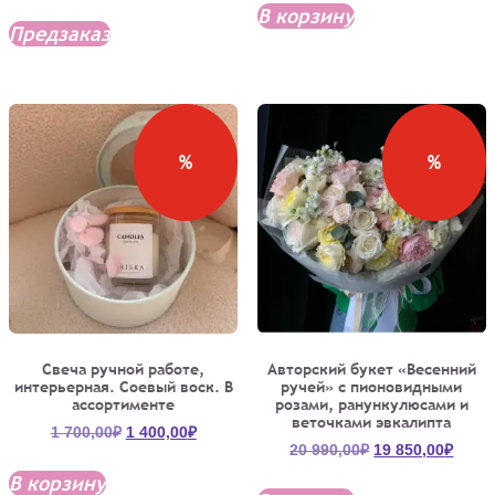
цена
цена:
составляла
5
В корзину
составляла
3
Предзаказ
5
700,00
4
850,00₽.
950,00₽.
050,00₽.
%
%
Свеча ручной работе,
Авторский букет «Весенний
интерьерная. Соевый воск. В
ручей» с пионовидными
ассортименте
розами, ранункулюсами и
веточками эвкалипта
Первоначальная
Текущая
1 700,00
₽
1 400,00
₽
Первоначальна
Теку
20 990,00
₽
19 850,00
₽
цена
цена:
цена
цена:
составляла
1
В корзину
составляла
19