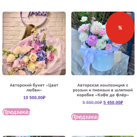
000,00₽.
%
Авторский букет «Цвет
Авторская композиция с
любви»
розами и пионами в шляпной
коробке «Кафе де флёр»
10 500,00
₽
Первоначальна
Текущ
5 550,00
₽
5 450,00
₽
цена
цена:
Предзаказ
составляла
5
Предзаказ
5
450,00
550,00₽.