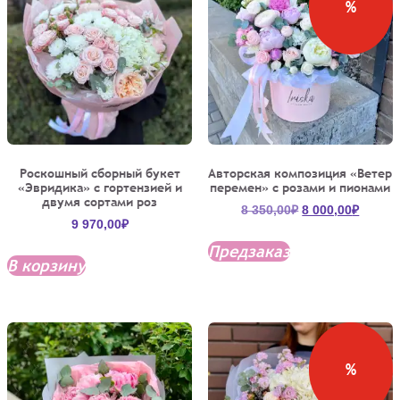
%
Роскошный сборный букет
Авторская композиция «Ветер
«Эвридика» с гортензией и
перемен» с розами и пионами
двумя сортами роз
Первоначальна
Текущ
8 350,00
₽
8 000,00
₽
9 970,00
₽
цена
цена:
составляла
8
Предзаказ
В корзину
8
000,00
350,00₽.
%