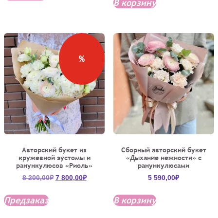
1
400,00₽.
В корзину
20
850,0
700,00₽.
990,00₽.
%
Авторский букет из
Сборный авторский букет
кружевной эустомы и
«Дыхание нежности» с
ранункулюсов «Риоль»
ранункулюсами
Первоначальная
Текущая
8 200,00
₽
7 800,00
₽
5 590,00
₽
цена
цена:
составляла
7
Предзаказ
В корзину
8
800,00₽.
200,00₽.