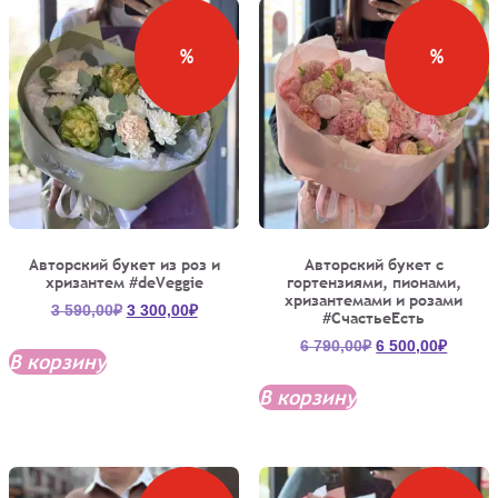
%
%
Авторский букет из роз и
Авторский букет с
хризантем #deVeggie
гортензиями, пионами,
хризантемами и розами
Первоначальная
Текущая
3 590,00
₽
3 300,00
₽
#СчастьеЕсть
цена
цена:
Первоначальна
Текущ
6 790,00
₽
6 500,00
₽
составляла
3
В корзину
цена
цена:
3
300,00₽.
составляла
6
В корзину
590,00₽.
6
500,00
790,00₽.