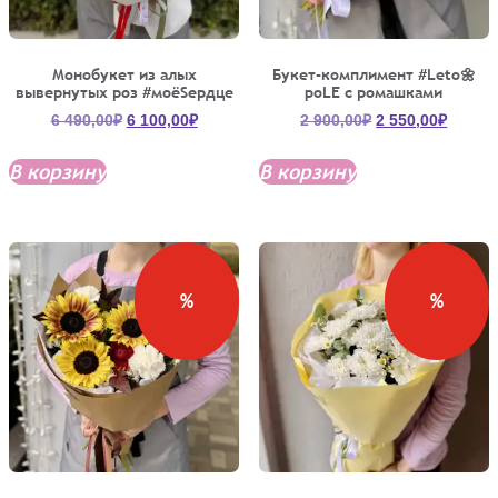
Монобукет из алых
Букет-комплимент #Leto🌼
вывернутых роз #моёSердце
poLE с ромашками
Первоначальная
Текущая
Первоначальна
Текущ
6 490,00
₽
6 100,00
₽
2 900,00
₽
2 550,00
₽
цена
цена:
цена
цена:
составляла
6
составляла
2
В корзину
В корзину
6
100,00₽.
2
550,00
490,00₽.
900,00₽.
%
%