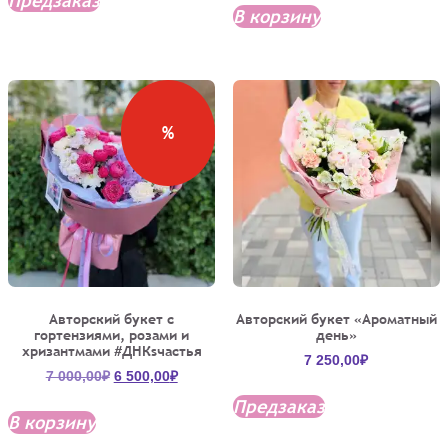
Предзаказ
В корзину
%
Авторский букет с
Авторский букет «Ароматный
гортензиями, розами и
день»
хризантмами #ДНКsчастья
7 250,00
₽
Первоначальная
Текущая
7 000,00
₽
6 500,00
₽
цена
цена:
Предзаказ
составляла
6
В корзину
7
500,00₽.