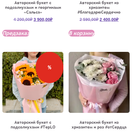
Авторский букет с
Авторский букет из
подсолнухами и георгинами
хризантем
«Сальса»
#благодарюСердечно
Первоначальная
Текущая
Первоначальна
Текущ
4 200,00
₽
3 900,00
₽
2 590,00
₽
2 400,00
₽
цена
цена:
цена
цена:
составляла
3
составляла
2
Предзаказ
В корзину
4
900,00₽.
2
400,00
200,00₽.
590,00₽.
%
Авторский букет с
Авторский букет из
подсолнухами #TepLO
хризантем и роз #отСердца