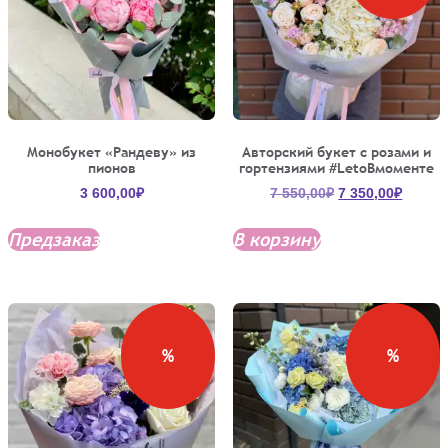
Монобукет «Рандеву» из
Авторский букет с розами и
пионов
гортензиями #LetoВмоменте
Первоначальна
Текущ
3 600,00
₽
7 550,00
₽
7 350,00
₽
цена
цена:
составляла
7
Предзаказ
В корзину
7
350,00
550,00₽.
%
%