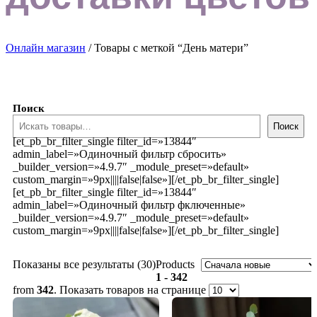
Онлайн магазин
/ Товары с меткой “День матери”
Поиск
Поиск
[et_pb_br_filter_single filter_id=»13844″
admin_label=»Одиночный фильтр сбросить»
_builder_version=»4.9.7″ _module_preset=»default»
custom_margin=»9px||||false|false»][/et_pb_br_filter_single]
[et_pb_br_filter_single filter_id=»13844″
admin_label=»Одиночный фильтр фключенные»
_builder_version=»4.9.7″ _module_preset=»default»
custom_margin=»9px||||false|false»][/et_pb_br_filter_single]
Сортировка:
Показаны все результаты (30)
Products
самые
1 - 342
недавние
from
342
. Показать товаров на странице