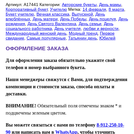
Артикул:
А17441
Категории:
Авторские букеты
,
День мамы
,
Корпоративный букет
,
Учителю
Метка:
14 февраля
,
8 марта
,
Букет учителю
,
Вечная классика
,
Выпускной
,
День
влюблённых
,
День матери
,
День Победы
,
День поцелуя
,
День
рождения
,
День Святого Валентина
,
День семьи
,
День
социального работника
,
День учителя
,
любви и верности
,
Международный женский день
,
Модный тренд
,
Первое
свидание
,
Самые популярные
,
Татьянин день
,
Юбилей
ОФОРМЛЕНИЕ ЗАКАЗА
Для оформления заказа обязательно укажите свой
телефон и номер выбранного букета.
Наши менеджеры свяжутся с Вами, для подтверждения
композиции и стоимости заказа, способа оплаты и
доставки.
ВНИМАНИЕ!
Обязательный поля отмечены знаком * и
подцвечены зеленым цветом.
Вы можете связаться с нами по телефону
8-912-250-10-
90
или написать нам в
WhatsApp
, чтобы уточнить