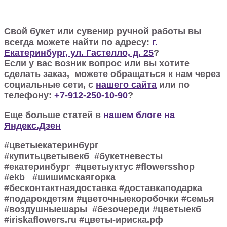
Свой букет или сувенир ручной работы вы
всегда можете найти по адресу:
г.
Екатеринбург, ул. Гастелло, д. 25
?
Если у вас возник вопрос или вы хотите
сделать заказ, можете обращаться к нам через
социальные сети, с
нашего сайта
или по
телефону:
+7-912-250-10-90
?
Еще больше статей в
нашем блоге на
Яндекс.Дзен
#цветыекатеринбург
#купитьцветывекб #букетневесты
#екатеринбург #цветыуктус #flowersshop
#ekb #шишимскаягорка
#бесконтактнаядоставка #доставкаподарка
#подарокдетям #цветочныекоробочки #семья
#воздушныешары #безочереди #цветыекб
#iriskaflowers.ru #цветы-ириска.рф