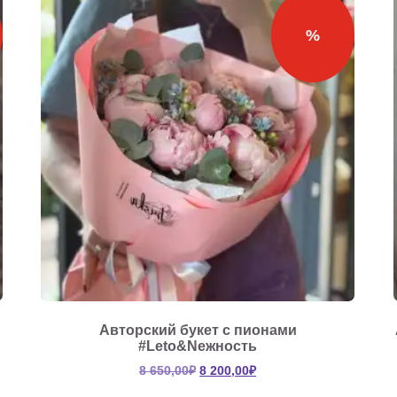
%
Авторский букет с пионами
#Leto&Neжность
Первоначальная
Текущая
8 650,00
₽
8 200,00
₽
цена
цена: