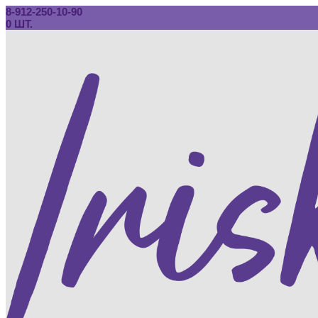
8-912-250-10-90
0 ШТ.