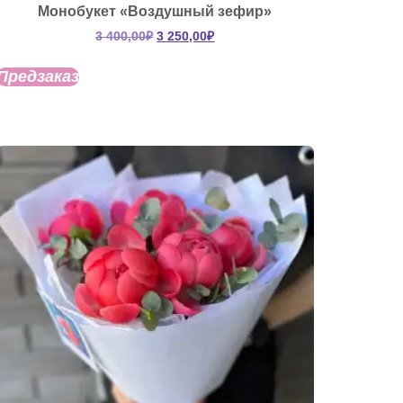
Монобукет «Воздушный зефир»
Первоначальная
Текущая
3 400,00
₽
3 250,00
₽
цена
цена:
составляла
3
Предзаказ
3
250,00₽.
400,00₽.