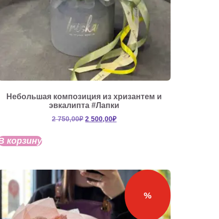
Небольшая композиция из хризантем и
эвкалипта #Лапки
Первоначальная
Текущая
2 750,00
₽
2 500,00
₽
цена
цена:
составляла
2
В корзину
2
500,00₽.
750,00₽.
%