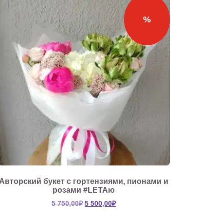
%
Авторский букет с гортензиями, пионами и
розами #LETAю
Первоначальная
Текущая
5 750,00
₽
5 500,00
₽
цена
цена: