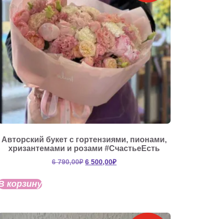
Авторский букет с гортензиями, пионами,
хризантемами и розами #СчастьеЕсть
Первоначальная
Текущая
6 790,00
₽
6 500,00
₽
цена
цена:
составляла
6
В корзину
6
500,00₽.
790,00₽.