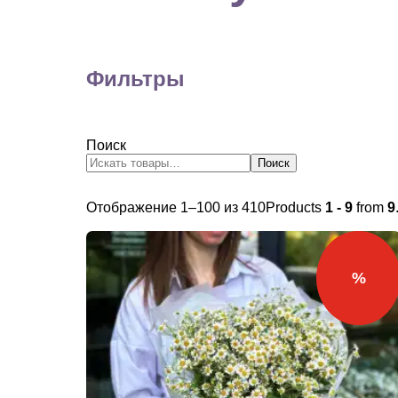
Фильтры
Поиск
Поиск
Сортировка:
Отображение 1–100 из 410
Products
1 - 9
from
9
самые
недавние
%