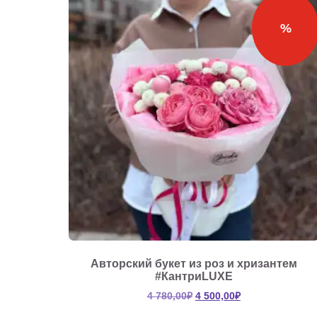
%
Авторский букет из роз и хризантем
#КантриLUXE
Первоначальная
Текущая
4 780,00
₽
4 500,00
₽
цена
цена: