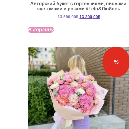
Авторский букет с гортензиями, пионами,
эустомами и розами #Leto&Любовь
Первоначальная
Текущая
13 590,00
₽
13 200,00
₽
цена
цена:
составляла
13
В корзину
13
200,00₽.
590,00₽.
%