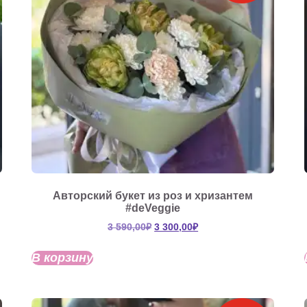
Авторский букет из роз и хризантем
#deVeggie
Первоначальная
Текущая
3 590,00
₽
3 300,00
₽
цена
цена:
составляла
3
В корзину
3
300,00₽.
590,00₽.