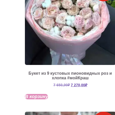
Букет из 9 кустовых пионовидных роз и
хлопка #мойКраш
Первоначальная
Текущая
7 650,00
₽
7 270,00
₽
цена
цена:
составляла
7
В корзину
7
270,00₽.
650,00₽.